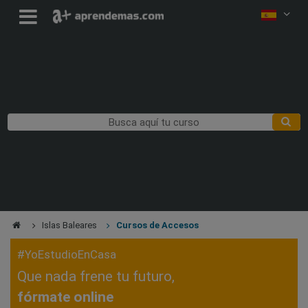
Islas Baleares
Cursos de Accesos
#YoEstudioEnCasa
Que nada frene tu futuro,
fórmate online