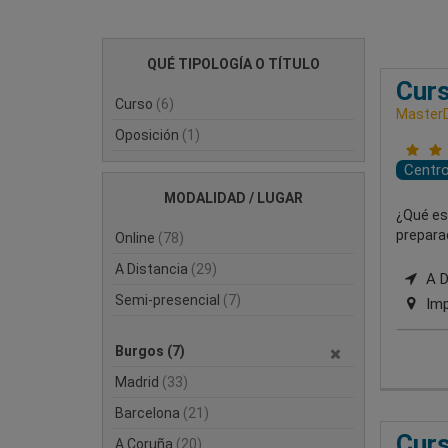
QUÉ TIPOLOGÍA O TÍTULO
Curs
Curso
(6)
Master
Oposición
(1)
Centr
MODALIDAD / LUGAR
¿Qué es
preparac
Online
(78)
A Distancia
(29)
A Di
Semi-presencial
(7)
Imp
Burgos
(7)
Madrid
(33)
Barcelona
(21)
Curs
A Coruña
(20)