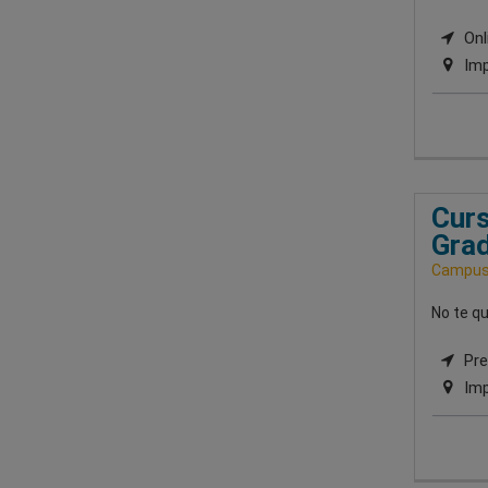
Onli
Imp
Curs
Gra
Campus 
No te qu
Pres
Imp