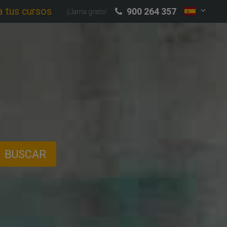
a tus cursos
900 264 357
¡Llama gratis!
BUSCAR