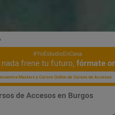
s
#YoEstudioEnCasa
nada frene tu futuro,
fórmate on
ncuentra Masters y Cursos Online de Cursos de Accesos
rsos de Accesos en Burgos