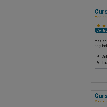
Curs
Master
Centr
MasterD
seguimie
Onli
Imp
Curs
Masterd