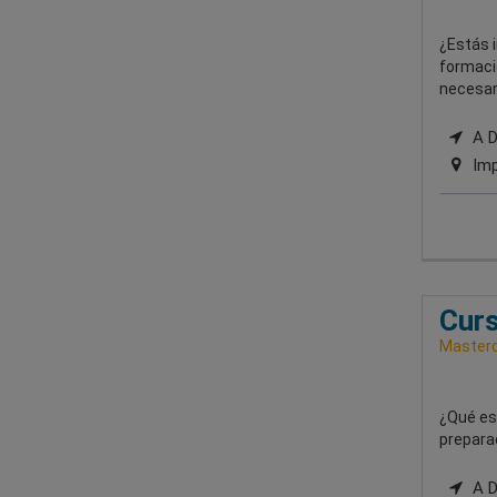
¿Estás i
formaci
necesari
A Di
Imp
Curs
Masterd
¿Qué es
preparac
A Di