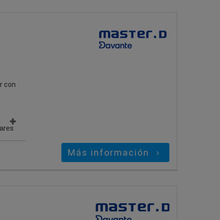
r con
gares
Más información