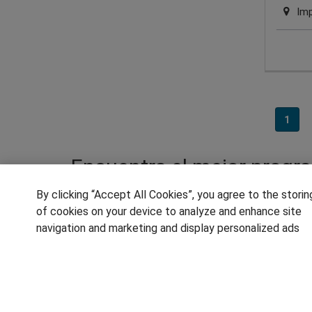
Imp
1
Encuentra el mejor progr
By clicking “Accept All Cookies”, you agree to the storin
Los cursos de acceso son un requisito para
of cookies on your device to analyze and enhance site
que se exige para trabajar como abogado, 
navigation and marketing and display personalized ads
Formación Profesional de grado medio y su
mayores de 25, 45 o 50 años. Sin duda, lo
acceder a una profesión con la mejor cuali
también online, en función de tu disponibil