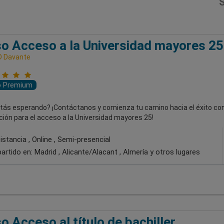
S
o Acceso a la Universidad mayores 25
D Davante
o Premium
tás esperando? ¡Contáctanos y comienza tu camino hacia el éxito con
ión para el acceso a la Universidad mayores 25!
stancia , Online , Semi-presencial
artido en:
Madrid , Alicante/Alacant , Almería
y otros lugares
o Acceso al título de bachiller