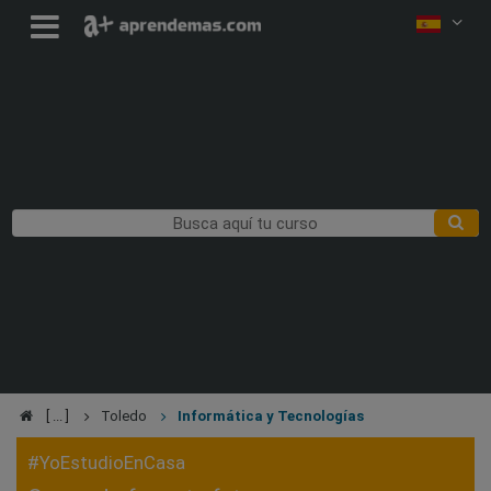
Toledo
Informática y Tecnologías
#YoEstudioEnCasa