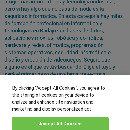
programas informáticos y tecnología industrial,
pero si hay algo que no pasa de moda es la
seguridad informática. En esta categoría hay miles
de formación profesional en informatica y
tecnologias en Badajoz de bases de datos,
aplicaciones móviles, robótica y domótica,
hardware y redes, ofimática, programación,
sistemas operativos, seguridad informática o
diseño y creación de videojuegos. Seguro que
alguno es el que estás buscando. Elige el tuyo y
será el primer paso de una larga trayectoria
profesional
By clicking “Accept All Cookies”, you agree to
the storing of cookies on your device to
SÍGUENOS EN LAS REDES
analyze and enhance site navigation and
marketing and display personalized ads
Accept All Cookies
OTROS GRUPOS DE INTERES