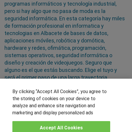
programas informáticos y tecnología industrial,
pero si hay algo que no pasa de moda es la
seguridad informática. En esta categoría hay miles
de formación profesional en informatica y
tecnologias en Albacete de bases de datos,
aplicaciones móviles, robótica y domótica,
hardware y redes, ofimática, programación,
sistemas operativos, seguridad informática o
diseño y creación de videojuegos. Seguro que
alguno es el que estás buscando. Elige el tuyo y
será el primer paso de una larga trayectoria
profesional
By clicking “Accept All Cookies”, you agree to
the storing of cookies on your device to
SÍGUENOS EN LAS REDES
analyze and enhance site navigation and
marketing and display personalized ads
Accept All Cookies
OTROS GRUPOS DE INTERES