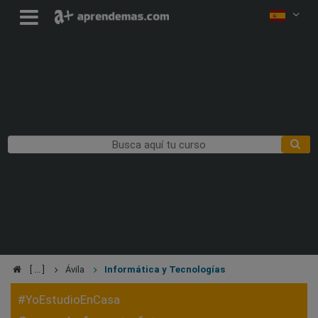
Ávila
Informática y Tecnologías
#YoEstudioEnCasa