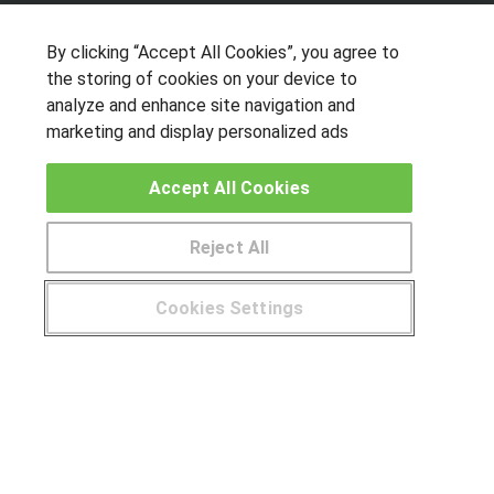
By clicking “Accept All Cookies”, you agree to
the storing of cookies on your device to
OTROS GRUPOS DE INTERES
analyze and enhance site navigation and
marketing and display personalized ads
Muro de los idiomas
Hablemos de empleo
Accept All Cookies
Locos por las becas
Reject All
CENTROS DE FORMACIÓN
Publicar cursos
Cookies Settings
¿Tienes alguna duda?
900 264 357
USUARIOS
Aviso legal
Canal ético
© Aprendemas.com -
Aviso legal