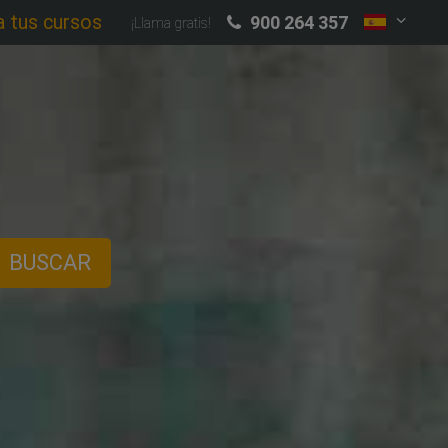
a tus cursos
900 264 357
¡Llama gratis!
BUSCAR