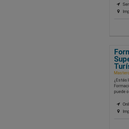
Semi
Imp
Form
Supe
Turí
Masterd
¿Estás l
Formació
puede o
Onli
Imp