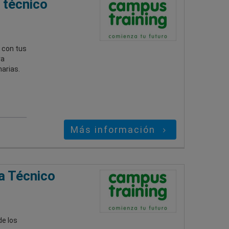
 técnico
 con tus
ra
arias.
Más información
a Técnico
de los