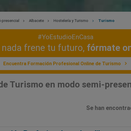
-presencial
Albacete
Hostelería y Turismo
Turismo
#YoEstudioEnCasa
nada frene tu futuro,
fórmate on
Encuentra Formación Profesional Online de Turismo
de Turismo en modo semi-presen
Se han encontra