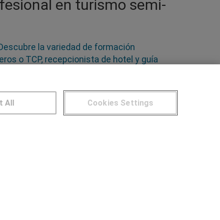
fesional en turismo semi-
 Descubre la variedad de formación
jeros o TCP, recepcionista de hotel y guía
iples oportunidades donde los idiomas son
alemán, y donde deberás dominar distintas
ptitudes necesarias para gestionar
t All
Cookies Settings
 marcha una empresa en este sector
NTROS DE FORMACIÓN
Publicar cursos
UARIOS
Aviso legal