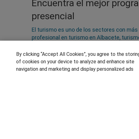
Encuentra el mejor progr
presencial
El turismo es uno de los sectores con más 
profesional en turismo en Albacete, turismo 
turístico que encontrarás en esta sección.
un requisito necesario en la mayoría de la
By clicking “Accept All Cookies”, you agree to the storin
herramientas como Amadeus en el caso de q
of cookies on your device to analyze and enhance site
negocios turísticos, dirigir equipos de r
navigation and marketing and display personalized ads
SÍGUENOS EN LAS REDES