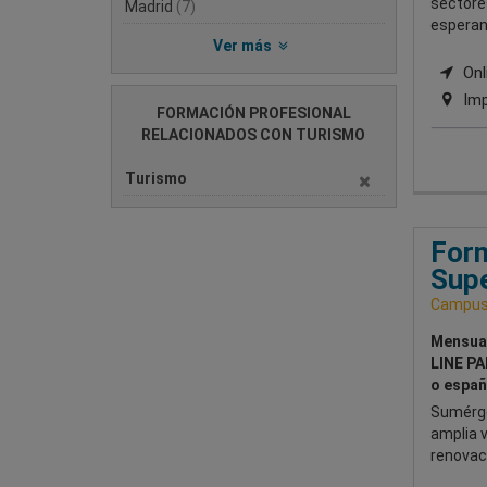
sectore
Madrid
(7)
esperan
Ver más
Onli
Imp
FORMACIÓN PROFESIONAL
RELACIONADOS CON TURISMO
Turismo
Form
Supe
Campus 
Mensua
LINE PA
o españ
Sumérge
amplia 
renovac