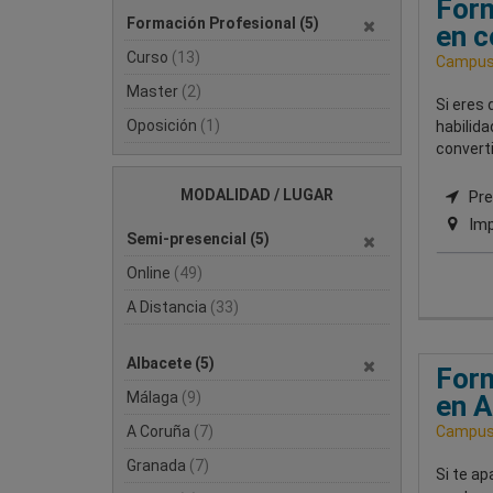
Form
Formación Profesional
(5)
en c
Curso
(13)
Campus 
Master
(2)
Si eres
Oposición
(1)
habilida
converti
MODALIDAD / LUGAR
Pres
Imp
Semi-presencial
(5)
Online
(49)
A Distancia
(33)
Albacete
(5)
Form
Málaga
(9)
en A
A Coruña
(7)
Campus 
Granada
(7)
Si te ap