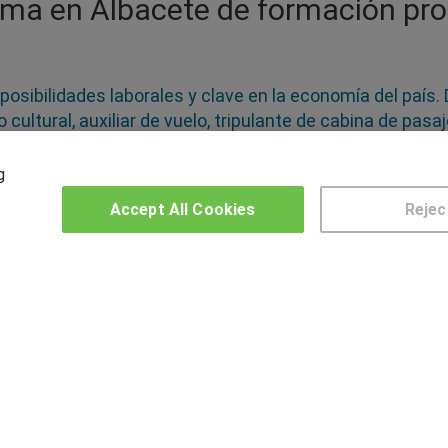
ama en Albacete de formación pro
posibilidades laborales y clave en la economía del país.
cultural, auxiliar de vuelo, tripulante de cabina de pasa
 Prepárate para entrar a trabajar en un sector con múlt
s ofertas de empleo, especialmente el inglés, francés y 
g
uerer formarte como agente de viajes y adquirir las a
Accept All Cookies
Rejec
ecursos humanos relacionados con el turismo o poner en
OTROS GRUPOS DE INTERES
CE
Muro de los idiomas
Hablemos de empleo
US
Locos por las becas