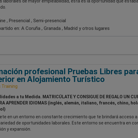
s laborales de mayor empleabilidad, esta es la oportunidad que estab
do.
ne , Presencial , Semi-presencial
artido en:
A Coruña , Granada , Madrid
y otros lugares
ación profesional Pruebas Libres par
rior en Alojamiento Turístico
Training
lidades a tu Medida. MATRICÚLATE Y CONSIGUE DE REGALO UN CU
RA APRENDER IDIOMAS (inglés, alemán, italiano, francés, chino, ho
ol)
te en un entorno en constante crecimiento que te brindará acceso a
variedad de oportunidades laborales. Este entorno se encuentra en co
ión y expansión.