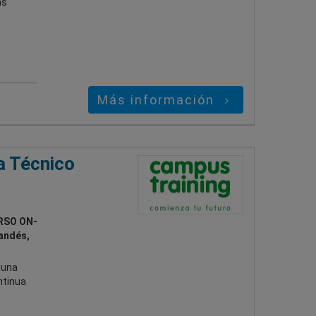
as
Más información
a Técnico
RSO ON-
landés,
 una
ntinua