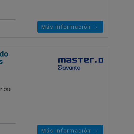
Más información
ado
s
sticas
Más información