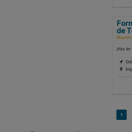
Form
de T
Masterd
¡Haz de 
Onli
Imp
1