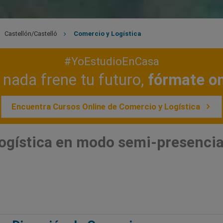
Castellón/Castelló
Comercio y Logística
#YoEstudioEnCasa
nada frene tu futuro,
fórmate on
Encuentra Cursos Online de Comercio y Logística
ogística en modo semi-presencial