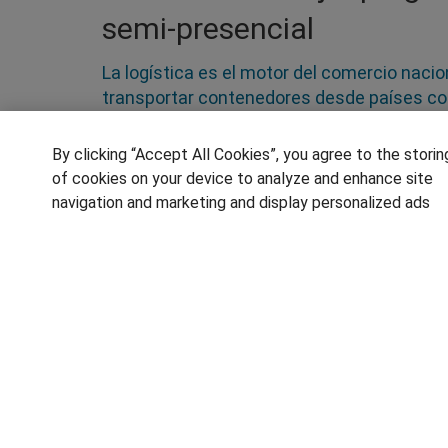
semi-presencial
La logística es el motor del comercio nacio
transportar contenedores desde países com
perfección hace falta todo un sistema per
especializado y debidamente cualificado e
By clicking “Accept All Cookies”, you agree to the storin
de import-export, pasando por las empresas
of cookies on your device to analyze and enhance site
en Castellón/Castelló para especializarte e
navigation and marketing and display personalized ads
SÍGUENOS EN LAS REDES