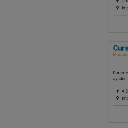
Onl
Imp
Curs
Masterd
Durante
ayuden a
A Di
Imp