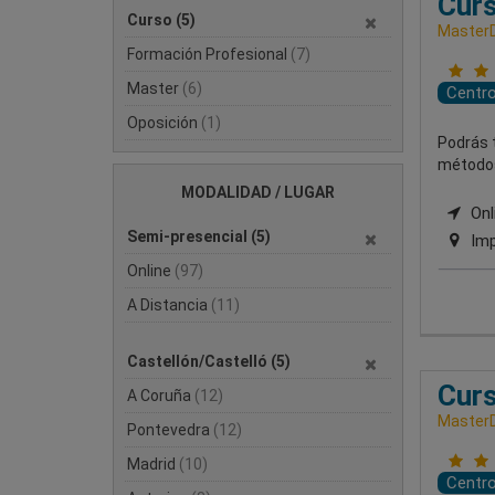
Curs
Curso
(5)
MasterD
Formación Profesional
(7)
Master
(6)
Centr
Oposición
(1)
Podrás t
métodos 
MODALIDAD / LUGAR
Onl
Semi-presencial
(5)
Imp
Online
(97)
A Distancia
(11)
Castellón/Castelló
(5)
Curs
A Coruña
(12)
MasterD
Pontevedra
(12)
Madrid
(10)
Centr