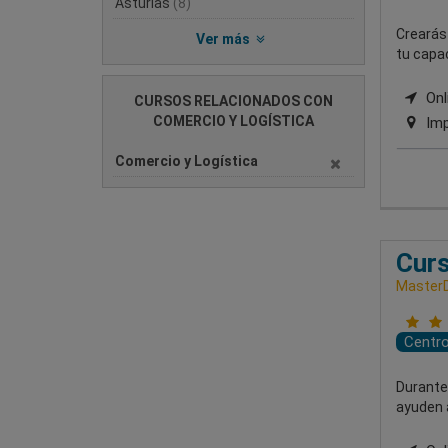
Asturias
(8)
Crearás
Ver más
tu capa
Onl
CURSOS RELACIONADOS CON
COMERCIO Y LOGÍSTICA
Imp
Comercio y Logística
Curs
MasterD
Centr
Durante
ayuden a