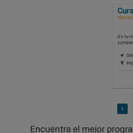
Curs
Masterd
¡Es tu 
y prepa
Onli
Imp
1
Encuentra el mejor progra