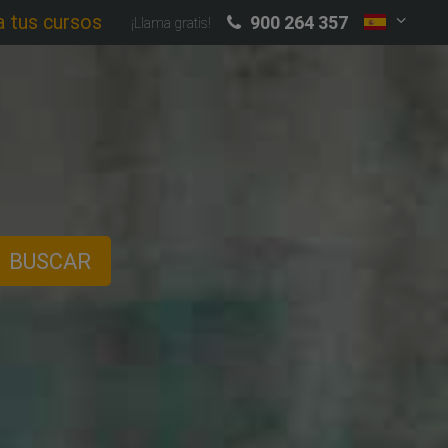
a tus cursos
900 264 357
¡Llama gratis!
BUSCAR