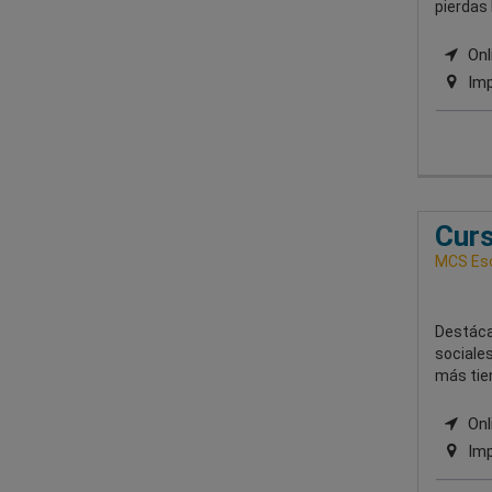
pierdas 
Onli
Imp
Curs
MCS Esc
Destáca
sociales
más tie
Onli
Imp