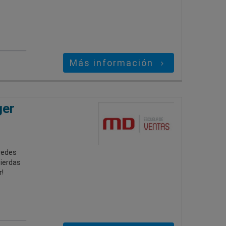
Más información
ger
redes
pierdas
!