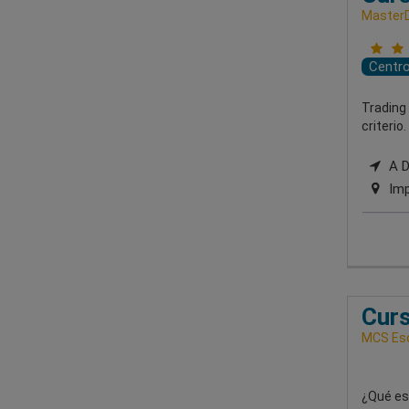
MasterD
Centr
Trading 
criterio.
A Di
Imp
Curs
MCS Esc
¿Qué est