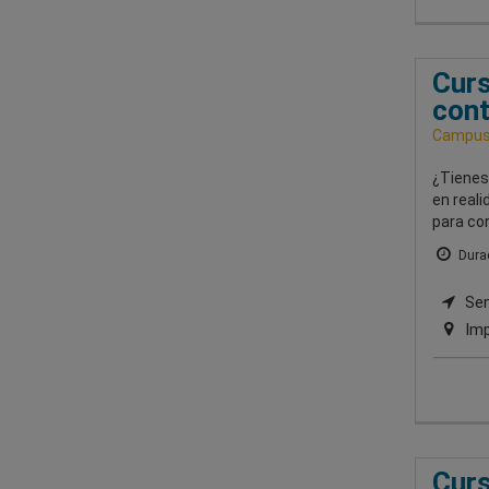
Curs
cont
Campus 
¿Tienes 
en reali
para con
Durac
Semi
Imp
Curs