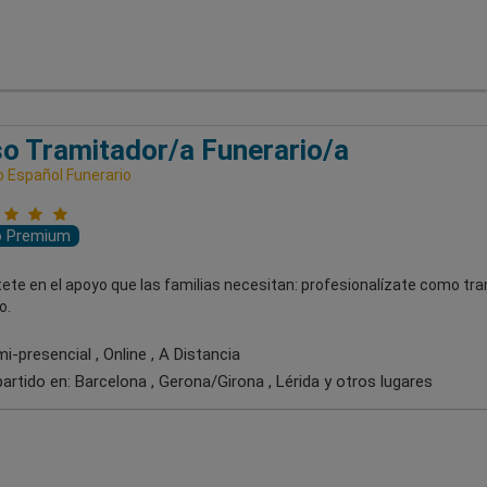
o Tramitador/a Funerario/a
o Español Funerario
o Premium
ete en el apoyo que las familias necesitan: profesionalízate como tr
o.
-presencial , Online , A Distancia
artido en:
Barcelona , Gerona/Girona , Lérida
y otros lugares