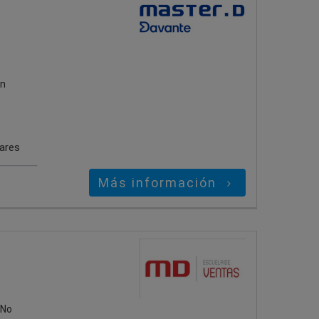
on
gares
Más información
¡No