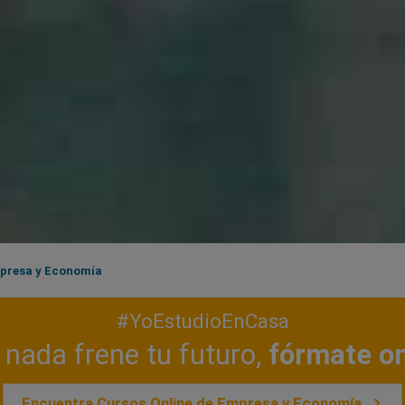
presa y Economía
#YoEstudioEnCasa
nada frene tu futuro,
fórmate on
Encuentra Cursos Online de Empresa y Economía