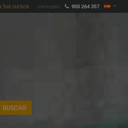
a tus cursos
900 264 357
¡Llama gratis!
BUSCAR