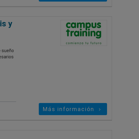
is y
e sueño
esarios
Más información