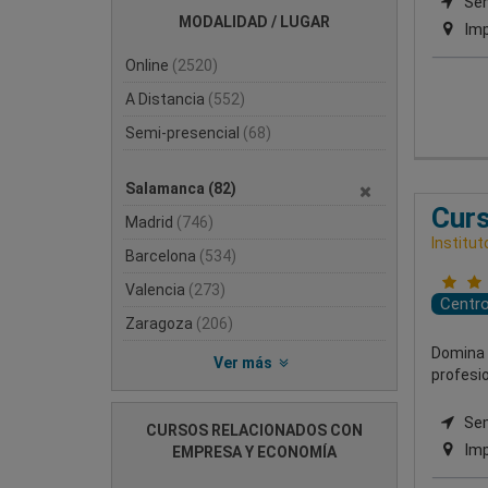
Semi
MODALIDAD / LUGAR
Imp
Online
(2520)
A Distancia
(552)
Semi-presencial
(68)
Salamanca
(82)
Curs
Madrid
(746)
Institut
Barcelona
(534)
Valencia
(273)
Centr
Zaragoza
(206)
Domina 
Ver más
profesio
Semi
CURSOS RELACIONADOS CON
Imp
EMPRESA Y ECONOMÍA