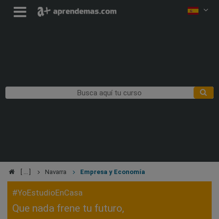
Navarra
Empresa y Economía
#YoEstudioEnCasa
Que nada frene tu futuro,