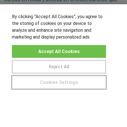
te permitirán prepararte a fondo
By clicking “Accept All Cookies”, you agree to
SÍGUENOS EN LAS REDES
the storing of cookies on your device to
analyze and enhance site navigation and
marketing and display personalized ads
OTROS GRUPOS DE INTERES
Accept All Cookies
Muro de los idiomas
Reject All
Hablemos de empleo
Locos por las becas
Cookies Settings
CENTROS DE FORMACIÓN
¿Tienes alguna duda?
900 264 357
Publicar cursos
USUARIOS
Aviso legal