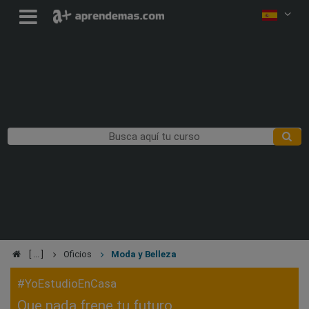
Oficios
Moda y Belleza
#YoEstudioEnCasa
Que nada frene tu futuro,