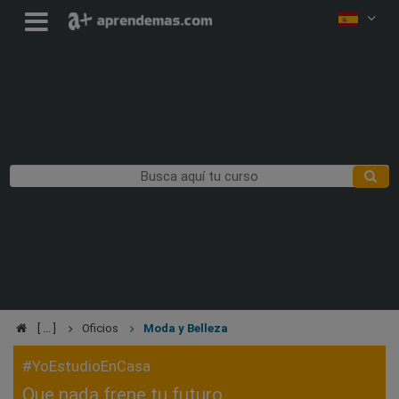
Oficios
Moda y Belleza
#YoEstudioEnCasa
Que nada frene tu futuro,