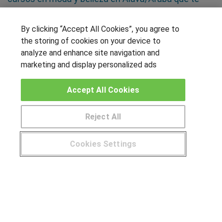
permitirán prepararte a fondo
By clicking “Accept All Cookies”, you agree to
SÍGUENOS EN LAS REDES
the storing of cookies on your device to
analyze and enhance site navigation and
marketing and display personalized ads
OTROS GRUPOS DE INTERES
Accept All Cookies
Muro de los idiomas
Reject All
Hablemos de empleo
Locos por las becas
Cookies Settings
CENTROS DE FORMACIÓN
¿Tienes alguna duda?
900 264 357
Publicar cursos
USUARIOS
Aviso legal