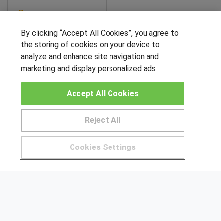
Sobre este curso
By clicking “Accept All Cookies”, you agree to
SÍGUENOS EN LAS REDES
the storing of cookies on your device to
analyze and enhance site navigation and
marketing and display personalized ads
OTROS GRUPOS DE INTERES
Accept All Cookies
Muro de los idiomas
Reject All
Hablemos de empleo
Locos por las becas
Pide más información al centro
Cookies Settings
CENTROS DE FORMACIÓN
¿Tienes alguna duda?
900 264 357
Publicar cursos
USUARIOS