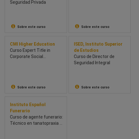
Seguridad Privada
instalaciones de
climatización a través de
un caso práctico y desde
el punto de vista del
ahorro energético
Sobre este curso
Sobre este curso
CMI Higher Education
ISED, Instituto Superior
Curso Expert Title in
de Estudios
Corporate Social
Curso de Director de
Responsibility and
Seguridad Integral
Sustainability
Sobre este curso
Sobre este curso
Instituto Español
Funerario
Curso de agente funerario:
Técnico en tanatopraxia y
tanatoestética