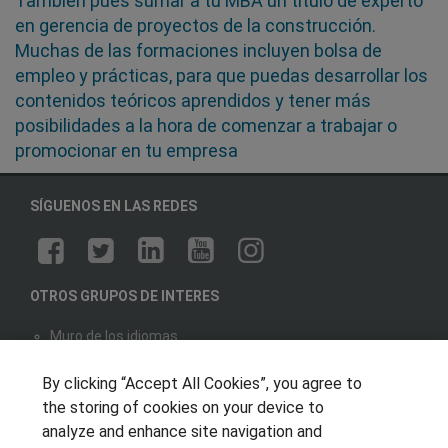
También pues sumar a tu MBA un título de experto
en gerencia de proyectos de la construcción.
Muchas de las formaciones incluyen bolsa de
empleo y prácticas, para que puedas desarrollar los
contenidos teóricos aprendidos y tener más
posibilidades a la hora de comenzar a trabajar o
promocionar en tu empresa
SÍGUENOS EN LAS REDES
OTROS GRUPOS DE INTERES
Muro de los idiomas
Hablemos de empleo
By clicking “Accept All Cookies”, you agree to
Locos por las becas
the storing of cookies on your device to
analyze and enhance site navigation and
CENTROS DE FORMACIÓN