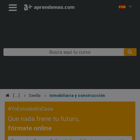
Sevilla
Inmobiliaria y construcción
#YoEstudioEnCasa
Que nada frene tu futuro,
fórmate online