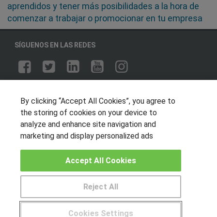
aprendidos y tener más posibilidades a la hora de
comenzar a trabajar o promocionar en tu empresa
SÍGUENOS EN LAS REDES
OTROS GRUPOS DE INTERES
By clicking “Accept All Cookies”, you agree to
Muro de los idiomas
the storing of cookies on your device to
Hablemos de empleo
analyze and enhance site navigation and
marketing and display personalized ads
Locos por las becas
Accept All Cookies
CENTROS DE FORMACIÓN
Publicar cursos
Reject All
USUARIOS
Cookies Settings