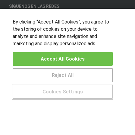
SÍGUENOS EN LAS REDES
By clicking “Accept All Cookies”, you agree to
the storing of cookies on your device to
OTROS GRUPOS DE INTERES
analyze and enhance site navigation and
marketing and display personalized ads
Muro de los idiomas
Hablemos de empleo
Accept All Cookies
Locos por las becas
Reject All
CENTROS DE FORMACIÓN
Publicar cursos
Cookies Settings
¿Tienes alguna duda?
900 264 357
USUARIOS
Aviso legal
Canal ético