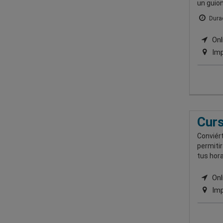
un guion
Durac
Onli
Imp
Curs
Conviért
permitir
tus hora
Onli
Imp