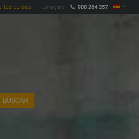
a tus cursos
900 264 357
¡Llama gratis!
BUSCAR