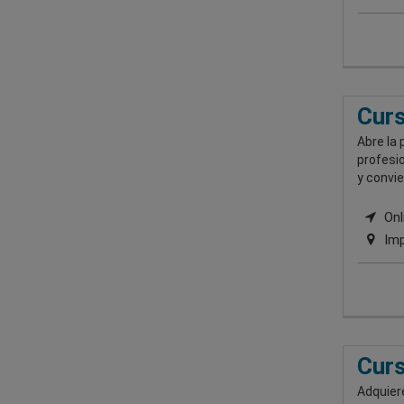
Curs
Abre la 
profesio
y convie
Onli
Imp
Curs
Adquiere