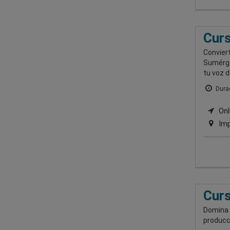
Curs
Conviert
Sumérget
tu voz 
Durac
Onli
Imp
Curs
Domina 
producc