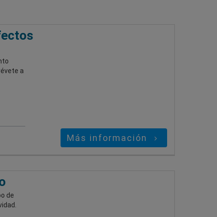
fectos
nto
révete a
Más información
o
po de
vidad.