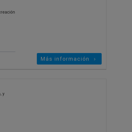
creación
Más información
, y