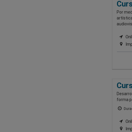
Curs
Por medi
artístic
audiovis
Onli
Imp
Curs
Desarro
forma pa
Durac
Onli
Imp