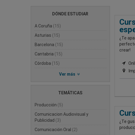
DÓNDE ESTUDIAR
Curs
A Coruña
(15)
espe
Asturias
(15)
¿Te apas
perfecto
Barcelona
(15)
crear!
Cantabria
(15)
Onli
Córdoba
(15)
Imp
Ver más
TEMÁTICAS
Producción
(5)
Curs
Comunicacion Audiovisual y
Publicidad
(3)
¿Te gust
producci
Comunicación Oral
(2)