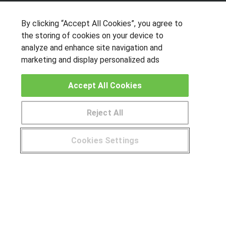
By clicking “Accept All Cookies”, you agree to
the storing of cookies on your device to
OTROS GRUPOS DE INTERES
analyze and enhance site navigation and
marketing and display personalized ads
Muro de los idiomas
Hablemos de empleo
Accept All Cookies
Locos por las becas
Reject All
CENTROS DE FORMACIÓN
Publicar cursos
Cookies Settings
¿Tienes alguna duda?
900 264 357
USUARIOS
Aviso legal
Canal ético
© Aprendemas.com -
Aviso legal