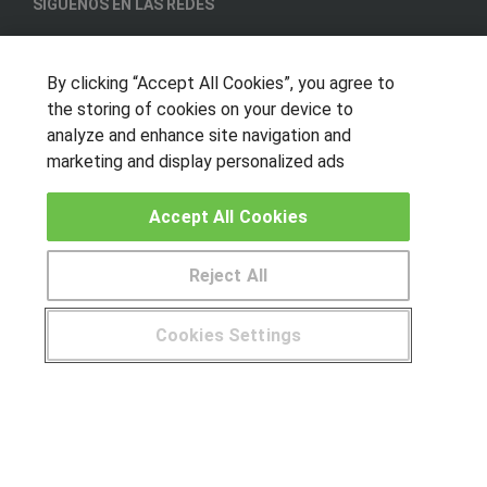
SÍGUENOS EN LAS REDES
By clicking “Accept All Cookies”, you agree to
OTROS GRUPOS DE INTERES
the storing of cookies on your device to
analyze and enhance site navigation and
Muro de los idiomas
marketing and display personalized ads
Hablemos de empleo
Locos por las becas
Accept All Cookies
CENTROS DE FORMACIÓN
Reject All
Publicar cursos
Cookies Settings
USUARIOS
¿Tienes alguna duda?
900 264 357
Aviso legal
Canal ético