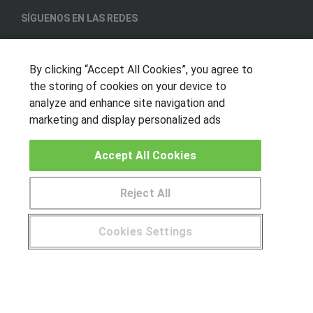
SÍGUENOS EN LAS REDES
By clicking “Accept All Cookies”, you agree to
OTROS GRUPOS DE INTERES
the storing of cookies on your device to
analyze and enhance site navigation and
Muro de los idiomas
marketing and display personalized ads
Hablemos de empleo
Locos por las becas
Accept All Cookies
CENTROS DE FORMACIÓN
Reject All
Publicar cursos
Cookies Settings
USUARIOS
¿Tienes alguna duda?
900 264 357
Aviso legal
Canal ético