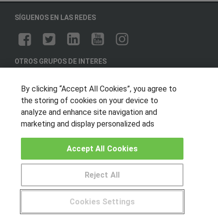
SÍGUENOS EN LAS REDES
OTROS GRUPOS DE INTERES
Muro de los idiomas
By clicking “Accept All Cookies”, you agree to
Hablemos de empleo
the storing of cookies on your device to
Locos por las becas
analyze and enhance site navigation and
marketing and display personalized ads
CENTROS DE FORMACIÓN
Accept All Cookies
Publicar cursos
Reject All
USUARIOS
Aviso legal
Cookies Settings
Canal ético
¿Tienes alguna duda?
900 264 357