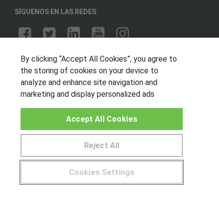
SÍGUENOS EN LAS REDES
OTROS GRUPOS DE INTERES
By clicking “Accept All Cookies”, you agree to
the storing of cookies on your device to
Muro de los idiomas
analyze and enhance site navigation and
Hablemos de empleo
marketing and display personalized ads
Locos por las becas
Accept All Cookies
CENTROS DE FORMACIÓN
Reject All
Publicar cursos
Cookies Settings
USUARIOS
¿Tienes alguna duda?
900 264 357
Aviso legal
Canal ético