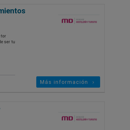
amientos
ctor
e ser tu
Más información
e