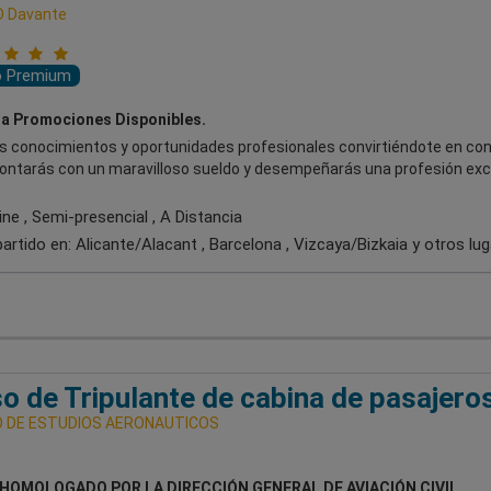
D Davante
o Premium
a Promociones Disponibles.
us conocimientos y oportunidades profesionales convirtiéndote en con
contarás con un maravilloso sueldo y desempeñarás una profesión exc
ne , Semi-presencial , A Distancia
artido en:
Alicante/Alacant , Barcelona , Vizcaya/Bizkaia
y otros lu
o de Tripulante de cabina de pasajero
 DE ESTUDIOS AERONAUTICOS
HOMOLOGADO POR LA DIRECCIÓN GENERAL DE AVIACIÓN CIVIL,