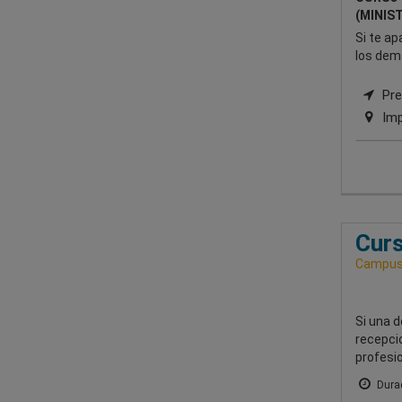
(MINIS
Si te ap
los demá
Pre
Imp
Curs
Campus 
Si una d
recepcio
profesio
Durac