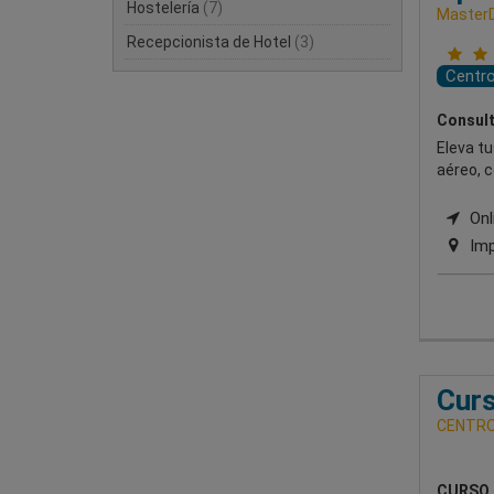
Hostelería
(7)
Master
Recepcionista de Hotel
(3)
Centr
Consult
Eleva t
aéreo, 
Onli
Imp
Curs
CENTRO
CURSO 