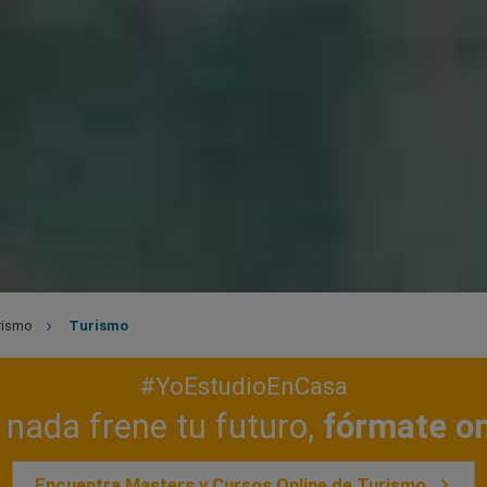
rismo
Turismo
#YoEstudioEnCasa
nada frene tu futuro,
fórmate on
Encuentra Masters y Cursos Online de Turismo