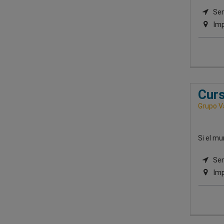
Semi
Imp
Curs
Grupo V
Si el mu
Sem
Imp