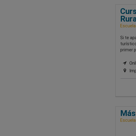
Curs
Rura
Escuela
Si te ap
turístic
primer p
Onli
Imp
Mást
Escuela