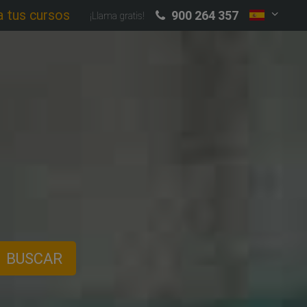
a tus cursos
900 264 357
¡Llama gratis!
BUSCAR