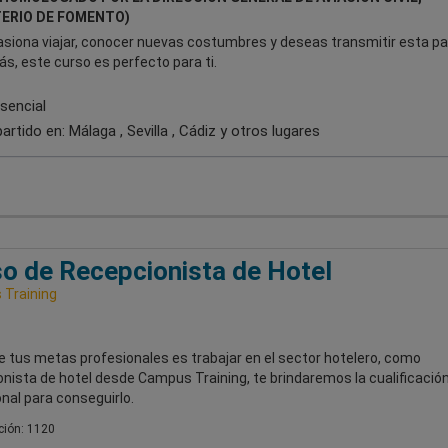
TERIO DE FOMENTO)
asiona viajar, conocer nuevas costumbres y deseas transmitir esta pa
s, este curso es perfecto para ti.
sencial
artido en:
Málaga , Sevilla , Cádiz
y otros lugares
o de Recepcionista de Hotel
Training
e tus metas profesionales es trabajar en el sector hotelero, como
nista de hotel desde Campus Training, te brindaremos la cualificació
nal para conseguirlo.
ión: 1120