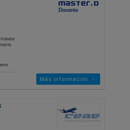
trolador
itante.
gares
Más información
s