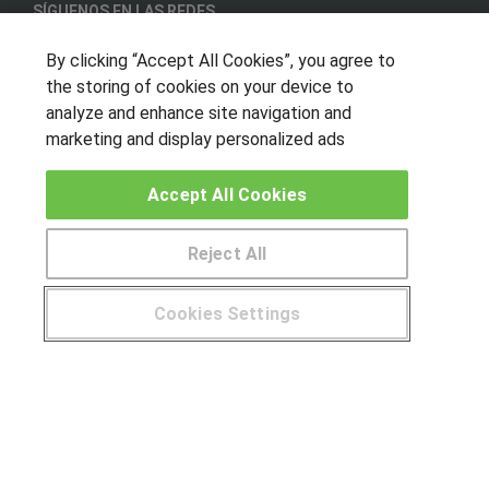
SÍGUENOS EN LAS REDES
By clicking “Accept All Cookies”, you agree to
the storing of cookies on your device to
OTROS GRUPOS DE INTERES
analyze and enhance site navigation and
marketing and display personalized ads
Muro de los idiomas
Hablemos de empleo
Accept All Cookies
Locos por las becas
Reject All
CENTROS DE FORMACIÓN
Cookies Settings
Publicar cursos
USUARIOS
Aviso legal
© Aprendemas.com -
Aviso legal