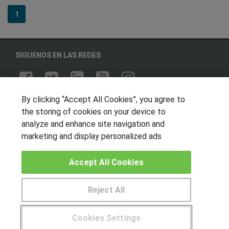
1
SÍGUENOS EN LAS REDES
By clicking “Accept All Cookies”, you agree to
OTROS GRUPOS DE INTERES
the storing of cookies on your device to
Muro de los idiomas
analyze and enhance site navigation and
marketing and display personalized ads
Hablemos de empleo
Locos por las becas
Accept All Cookies
CENTROS DE FORMACIÓN
Reject All
Publicar cursos
Cookies Settings
USUARIOS