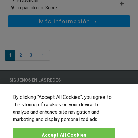
Impartido en:
Sucre
Más información
1
2
3
SÍGUENOS EN LAS REDES
By clicking “Accept All Cookies”, you agree to
the storing of cookies on your device to
OTROS GRUPOS DE INTERES
analyze and enhance site navigation and
marketing and display personalized ads
Muro de los idiomas
Hablemos de empleo
Accept All Cookies