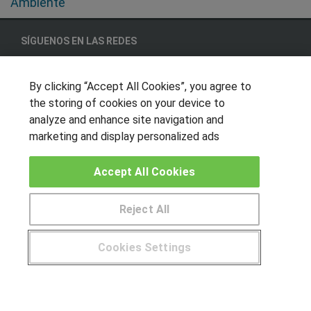
Ambiente
SÍGUENOS EN LAS REDES
By clicking “Accept All Cookies”, you agree to
the storing of cookies on your device to
OTROS GRUPOS DE INTERES
analyze and enhance site navigation and
Muro de los idiomas
marketing and display personalized ads
Hablemos de empleo
Accept All Cookies
Locos por las becas
CENTROS DE FORMACIÓN
Reject All
Publicar cursos
Cookies Settings
USUARIOS
Aviso legal