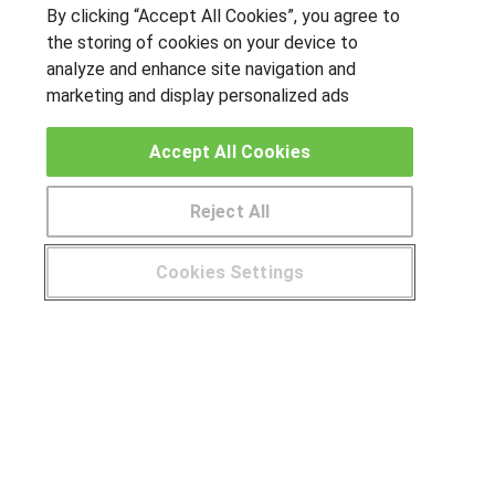
By clicking “Accept All Cookies”, you agree to
the storing of cookies on your device to
analyze and enhance site navigation and
OTROS GRUPOS DE INTERES
marketing and display personalized ads
Muro de los idiomas
Accept All Cookies
Hablemos de empleo
Locos por las becas
Reject All
CENTROS DE FORMACIÓN
Cookies Settings
Publicar cursos
USUARIOS
Aviso legal
© Aprendemas.com -
Aviso legal