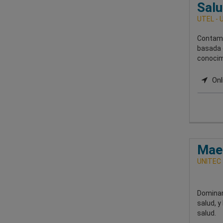
Sal
UTEL - 
Contamo
basada 
conocimi
Onl
Maes
UNITEC
Dominará
salud, y
salud.