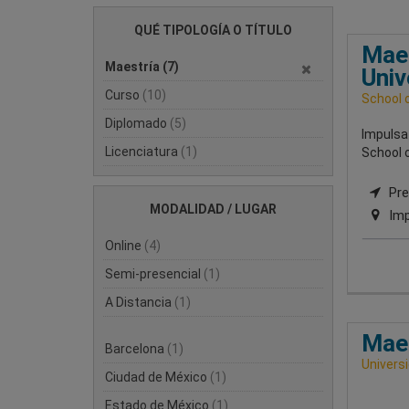
QUÉ TIPOLOGÍA O TÍTULO
Maes
Maestría
(7)
Univ
Curso
(10)
School 
Diplomado
(5)
Impulsa 
Licenciatura
(1)
School 
Pre
MODALIDAD / LUGAR
Imp
Online
(4)
Semi-presencial
(1)
A Distancia
(1)
Maes
Barcelona
(1)
Univers
Ciudad de México
(1)
Estado de México
(1)