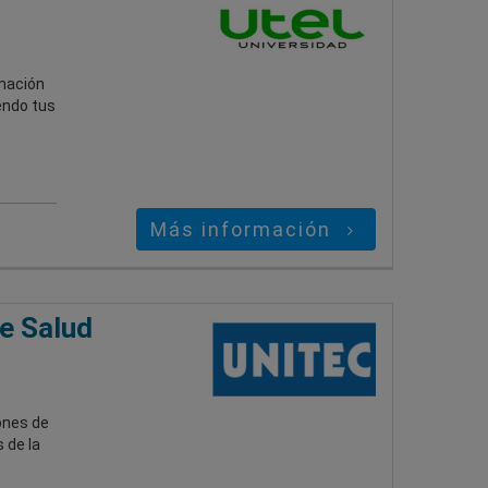
mación
endo tus
Más información
e Salud
iones de
 de la