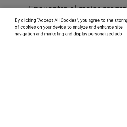
Encuentra el mejor progra
By clicking “Accept All Cookies”, you agree to the storin
¿En qué consiste la gestión sanitaria? Impli
of cookies on your device to analyze and enhance site
sector salud e incluso el análisis financie
navigation and marketing and display personalized ads
desarrollar su labor en la dirección del hos
otras funciones. La sanidad es un sector 
centros médicos y sanitarios necesitan per
para los profesionales cualificados
SÍGUENOS EN LAS REDES