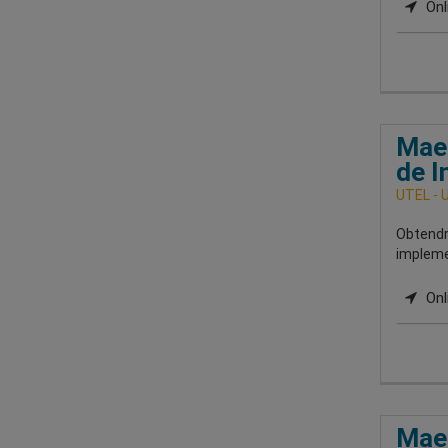
Onli
Maes
de I
UTEL - 
Obtendrá
implemen
Onl
Maes