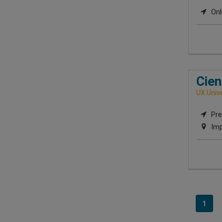
Onl
Cien
UX Univ
Pre
Imp
1