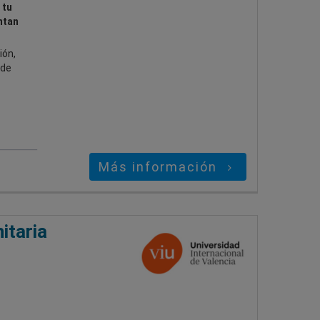
 tu
ntan
ión,
 de
Más información
itaria