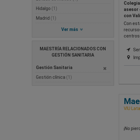
Colegia
Hidalgo
(1)
asesor 
con Vali
Madrid
(1)
Con est
Ver más
recurso
centros 
MAESTRÍA RELACIONADOS CON
Sem
GESTIÓN SANITARIA
Imp
Gestión Sanitaria
Gestión clínica
(1)
Maes
VIU Lata
¡No pie