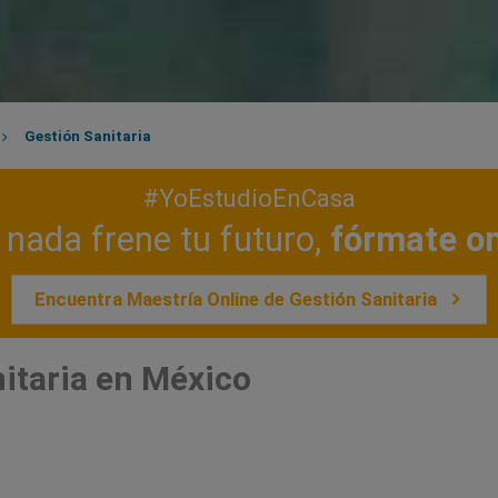
Gestión Sanitaria
#YoEstudioEnCasa
nada frene tu futuro,
fórmate on
Encuentra Maestría Online de Gestión Sanitaria
itaria en México