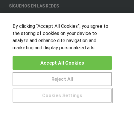
SÍGUENOS EN LAS REDES
By clicking “Accept All Cookies”, you agree to
OTROS GRUPOS DE INTERES
the storing of cookies on your device to
analyze and enhance site navigation and
Muro de los idiomas
marketing and display personalized ads
Hablemos de empleo
Accept All Cookies
Locos por las becas
CENTROS DE FORMACIÓN
Reject All
Publicar cursos
Cookies Settings
USUARIOS
Aviso legal
© Aprendemas.com -
Aviso legal