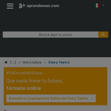
Arte y Cultura
Cine y Teatro
#YoEstudioEnCasa
Que nada frene tu futuro,
fórmate online
Encuentra Licenciaturas Online de Cine y Teatro