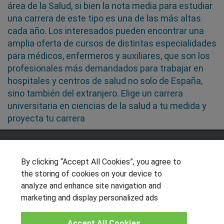
área de la Salud, si bien la nota media para estudiar
una carrera de este tipo es una de las más altas
cada año. Los interesados pueden encontrar una
amplia oferta de cursos de distintas especialidades
para médicos, enfermeros y auxiliares, que son los
profesionales más demandados para trabajar en
hospitales y centros de salud no solo de España,
sino también del extranjero. Elige un carrera
universitaria en ciencias de la salud a tu medida y
proyecta tu carrera
SÍGUENOS EN LAS REDES
By clicking “Accept All Cookies”, you agree to
the storing of cookies on your device to
analyze and enhance site navigation and
OTROS GRUPOS DE INTERES
marketing and display personalized ads
Muro de los idiomas
Accept All Cookies