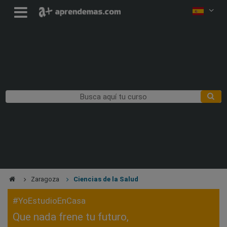
Zaragoza
Ciencias de la Salud
#YoEstudioEnCasa
Que nada frene tu futuro,