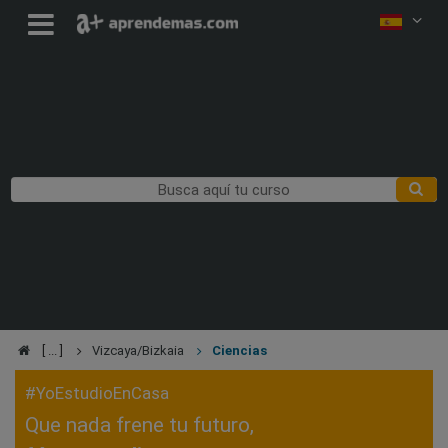
Vizcaya/Bizkaia
Ciencias
#YoEstudioEnCasa
Que nada frene tu futuro,