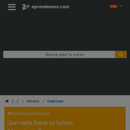
Almería
Ciencias
#YoEstudioEnCasa
Que nada frene tu futuro,