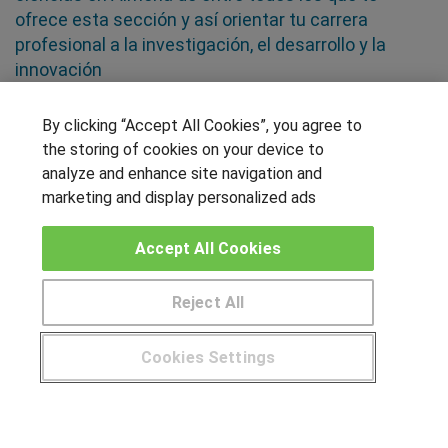
ofrece esta sección y así orientar tu carrera
profesional a la investigación, el desarrollo y la
innovación
By clicking “Accept All Cookies”, you agree to
SÍGUENOS EN LAS REDES
the storing of cookies on your device to
analyze and enhance site navigation and
marketing and display personalized ads
OTROS GRUPOS DE INTERES
Accept All Cookies
Muro de los idiomas
Hablemos de empleo
Reject All
Locos por las becas
Cookies Settings
CENTROS DE FORMACIÓN
¿Tienes alguna duda?
900 264 357
Publicar cursos