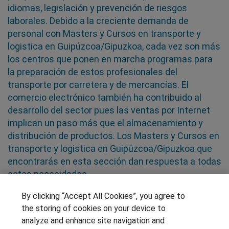
idiomas, legislación y prevención de riesgos
laborales. Debido a la creciente demanda de
personal con Masters y Cursos en transporte y
logistica en Guipúzcoa/Gipuzkoa, cada vez son más
los centros que ponen en marcha programas para
la preparación de estos profesionales del
transporte por carretera y de mercancías. El
comercio electrónico también ha contribuido al
desarrollo del sector pues las ventas por Internet
implican un paso más que el almacenamiento y
distribución de productos. Los Masters y Cursos en
transporte y logistica en Guipúzcoa/Gipuzkoa que
encontrarás en esta sección dan respuesta a todas
estas necesidades
By clicking “Accept All Cookies”, you agree to
SÍGUENOS EN LAS REDES
the storing of cookies on your device to
analyze and enhance site navigation and