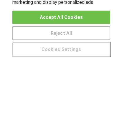
marketing and display personalized ads
OTROS GRUPOS DE INTERES
Accept All Cookies
Muro de los idiomas
Hablemos de empleo
Reject All
Locos por las becas
Cookies Settings
CENTROS DE FORMACIÓN
¿Tienes alguna duda?
900 264 357
Publicar cursos
USUARIOS
Aviso legal
Canal ético
© Aprendemas.com -
Aviso legal