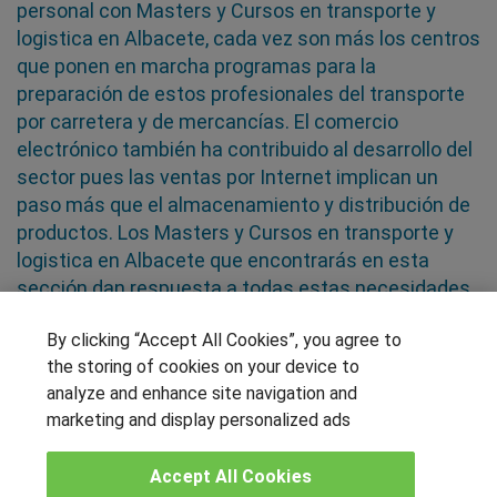
personal con Masters y Cursos en transporte y
logistica en Albacete, cada vez son más los centros
que ponen en marcha programas para la
preparación de estos profesionales del transporte
por carretera y de mercancías. El comercio
electrónico también ha contribuido al desarrollo del
sector pues las ventas por Internet implican un
paso más que el almacenamiento y distribución de
productos. Los Masters y Cursos en transporte y
logistica en Albacete que encontrarás en esta
sección dan respuesta a todas estas necesidades
By clicking “Accept All Cookies”, you agree to
SÍGUENOS EN LAS REDES
the storing of cookies on your device to
analyze and enhance site navigation and
marketing and display personalized ads
OTROS GRUPOS DE INTERES
Accept All Cookies
Muro de los idiomas