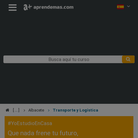
Albacete
Transporte y Logística
#YoEstudioEnCasa
Que nada frene tu futuro,