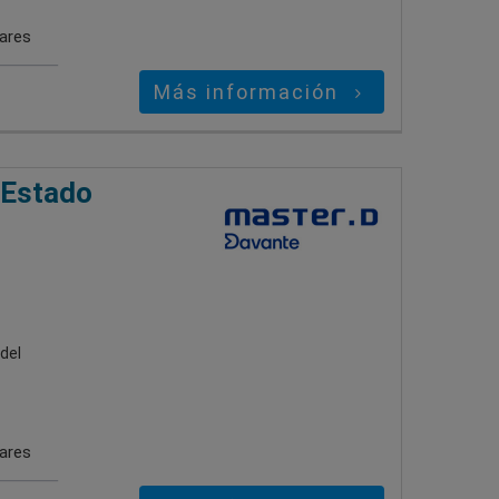
gares
Más información
 Estado
del
gares