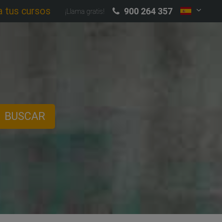
a tus cursos
900 264 357
¡Llama gratis!
BUSCAR