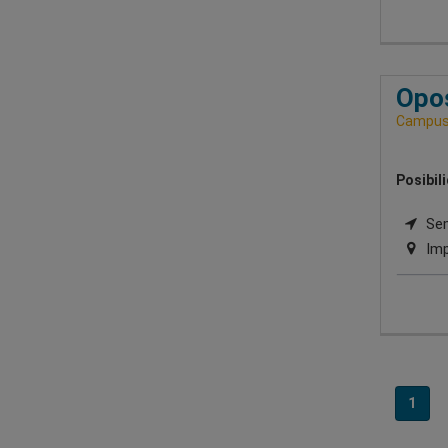
Opos
Campus 
Posibil
Semi
Imp
1