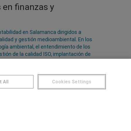
 en finanzas y
ntabilidad en Salamanca dirigidos a
alidad y gestión medioambiental. En los
ogía ambiental, el entendimiento de los
ión de la calidad ISO, implantación de
 objetivo de prevenir posibles problemas
nte
t All
Cookies Settings
NTROS DE FORMACIÓN
Publicar cursos
UARIOS
Aviso legal