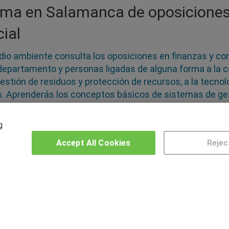
ama en Salamanca de oposiciones
ial
edio ambiente consulta los oposiciones en finanzas y co
departamento y personas ligadas de alguna forma a la c
stión de residuos y protección de recursos, a la tecnol
 Aprenderás los conceptos básicos de sistemas de gest
ditorías medioambientales y planes de emergencia con el
y para ofrecer asesoramiento en temas de Medio Ambie
g
Accept All Cookies
Rejec
OTROS GRUPOS DE INTERES
CE
Muro de los idiomas
Hablemos de empleo
US
Locos por las becas