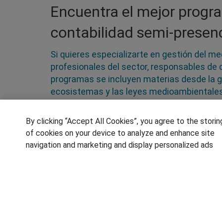
Encuentra el mejor progr
contabilidad semi-presenc
Si quieres especializarte en gestión del m
profesionales del sector, responsables de 
programas se incluyen materias desde la ge
ecosistemas y las leyes medioambientales.
sistemas de calidad y su planificación, au
de actuaciones industriales o ganaderas 
By clicking “Accept All Cookies”, you agree to the storin
of cookies on your device to analyze and enhance site
navigation and marketing and display personalized ads
SÍGUENOS EN LAS REDES