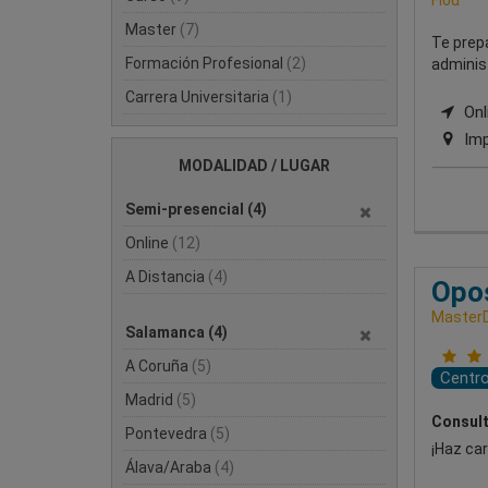
Master
(7)
Te prep
Formación Profesional
(2)
administ
Carrera Universitaria
(1)
Onli
Imp
MODALIDAD / LUGAR
Semi-presencial
(4)
Online
(12)
A Distancia
(4)
Opos
Master
Salamanca
(4)
A Coruña
(5)
Centr
Madrid
(5)
Consult
Pontevedra
(5)
¡Haz car
Álava/Araba
(4)