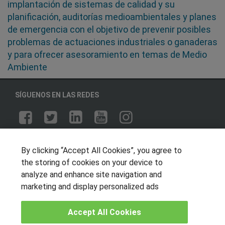
implantación de sistemas de calidad y su
planificación, auditorías medioambientales y planes
de emergencia con el objetivo de prevenir posibles
problemas de actuaciones industriales o ganaderas
y para ofrecer asesoramiento en temas de Medio
Ambiente
SÍGUENOS EN LAS REDES
OTROS GRUPOS DE INTERES
By clicking “Accept All Cookies”, you agree to
Muro de los idiomas
the storing of cookies on your device to
analyze and enhance site navigation and
Hablemos de empleo
marketing and display personalized ads
Locos por las becas
Accept All Cookies
CENTROS DE FORMACIÓN