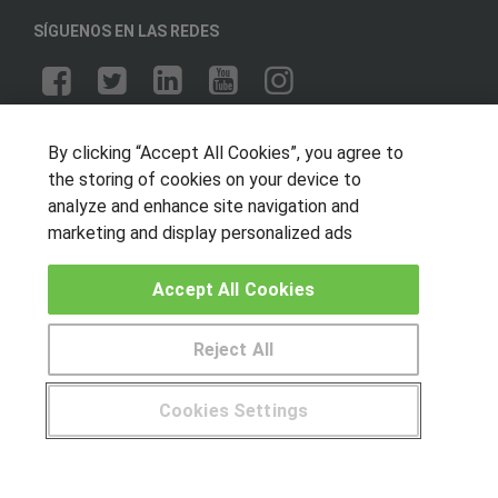
SÍGUENOS EN LAS REDES
OTROS GRUPOS DE INTERES
By clicking “Accept All Cookies”, you agree to
Muro de los idiomas
the storing of cookies on your device to
analyze and enhance site navigation and
Hablemos de empleo
marketing and display personalized ads
Locos por las becas
Accept All Cookies
CENTROS DE FORMACIÓN
Publicar cursos
Reject All
USUARIOS
Cookies Settings
Aviso legal
¿Tienes alguna duda?
900 264 357
Canal ético