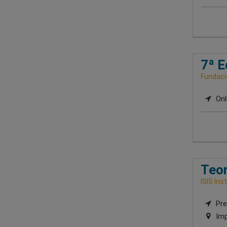
7ª E
Fundaci
Onl
Teor
ISIS Ins
Pres
Imp