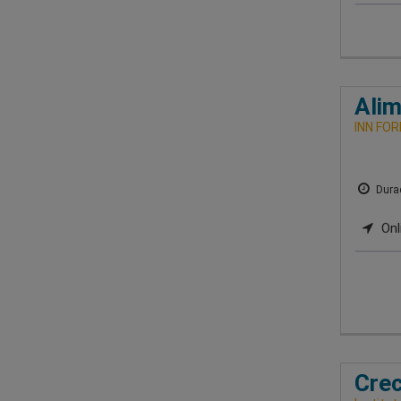
Alim
INN FO
Durac
Onl
Crec