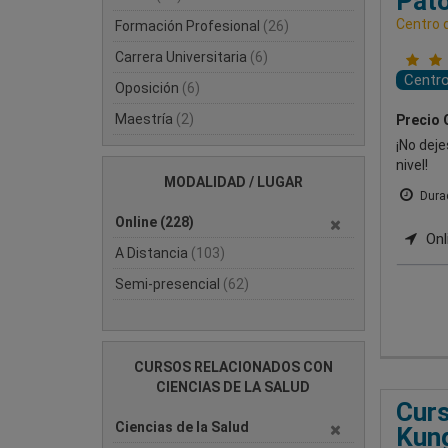
Pato
Centro 
Formación Profesional
(26)
Carrera Universitaria
(6)
Centr
Oposición
(6)
Maestría
(2)
Precio 
¡No deje
nivel!
MODALIDAD / LUGAR
Durac
Online
(228)
Onl
A Distancia
(103)
Semi-presencial
(62)
CURSOS RELACIONADOS CON
CIENCIAS DE LA SALUD
Curs
Ciencias de la Salud
Kun