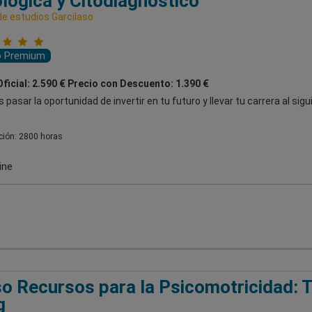
lógica y Citodiagnóstico
de estudios Garcilaso
o Premium
Oficial: 2.590 € Precio con Descuento: 1.390 €
s pasar la oportunidad de invertir en tu futuro y llevar tu carrera al sig
ión: 2800 horas
ine
o Recursos para la Psicomotricidad: Ta
g