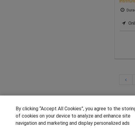
Institu
Durac
Onl
Encuentra el mejor progra
By clicking “Accept All Cookies”, you agree to the storin
Los Masters y Cursos en ciencias de la sa
of cookies on your device to analyze and enhance site
ya que sus profesionales cuentan con una
navigation and marketing and display personalized ads
universidades ofrecen grados y másteres rel