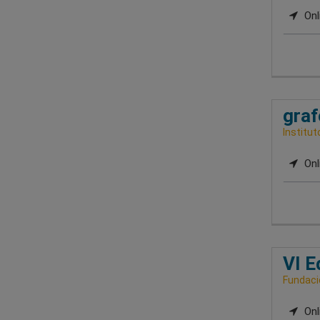
Onl
graf
Institut
Onl
VI E
Fundaci
Onl