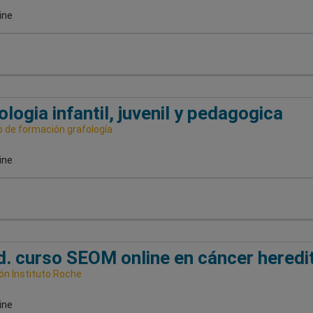
ine
ologia infantil, juvenil y pedagogica
o de formación grafología
ine
d. curso SEOM online en cáncer heredi
ón Instituto Roche
ine