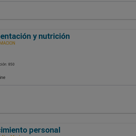
entación y nutrición
RMACION
ión: 850
ine
imiento personal