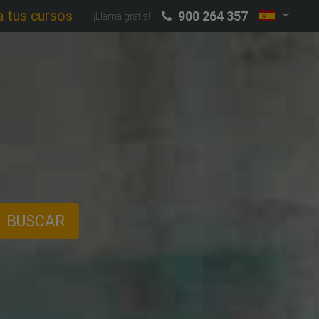
a tus cursos
900 264 357
¡Llama gratis!
BUSCAR