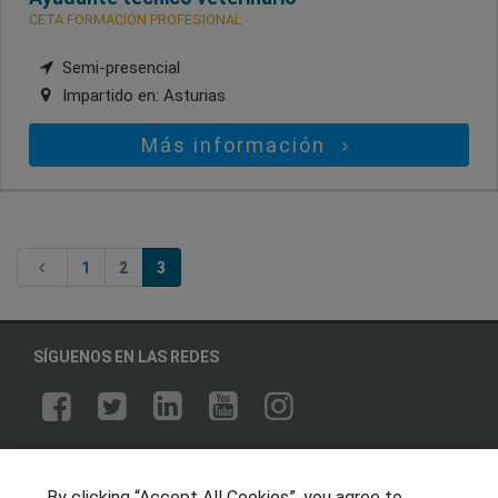
CETA FORMACIÓN PROFESIONAL
Semi-presencial
Impartido en:
Asturias
Más información
1
2
3
SÍGUENOS EN LAS REDES
OTROS GRUPOS DE INTERES
By clicking “Accept All Cookies”, you agree to