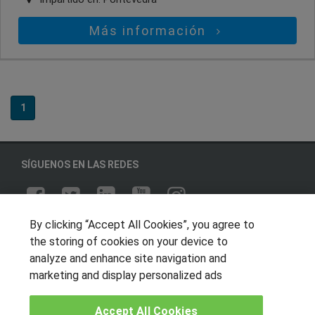
Más información
1
SÍGUENOS EN LAS REDES
By clicking “Accept All Cookies”, you agree to
OTROS GRUPOS DE INTERES
the storing of cookies on your device to
Muro de los idiomas
analyze and enhance site navigation and
marketing and display personalized ads
Hablemos de empleo
Locos por las becas
Accept All Cookies