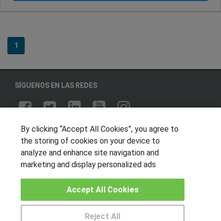
1
SÍGUENOS EN LAS REDES
By clicking “Accept All Cookies”, you agree to
OTROS GRUPOS DE INTERES
the storing of cookies on your device to
Muro de los idiomas
analyze and enhance site navigation and
marketing and display personalized ads
Hablemos de empleo
Locos por las becas
Accept All Cookies
CENTROS DE FORMACIÓN
Reject All