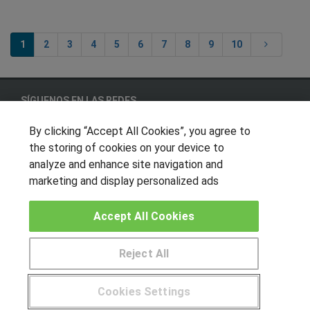
1
2
3
4
5
6
7
8
9
10
SÍGUENOS EN LAS REDES
By clicking “Accept All Cookies”, you agree to
the storing of cookies on your device to
OTROS GRUPOS DE INTERES
analyze and enhance site navigation and
marketing and display personalized ads
Muro de los idiomas
Hablemos de empleo
Accept All Cookies
Locos por las becas
Reject All
CENTROS DE FORMACIÓN
Cookies Settings
Publicar cursos