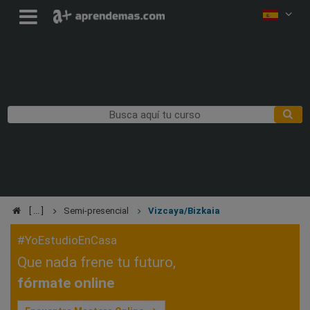
Semi-presencial
Vizcaya/Bizkaia
#YoEstudioEnCasa
Que nada frene tu futuro,
fórmate online