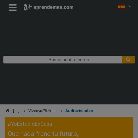
Vizcaya/Bizkaia
Audiovisuales
#YoEstudioEnCasa
Que nada frene tu futuro,