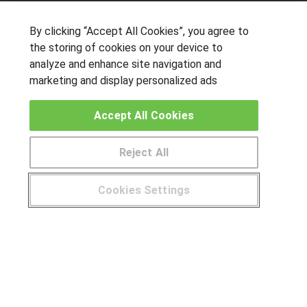
By clicking “Accept All Cookies”, you agree to
OTROS GRUPOS DE INTERES
the storing of cookies on your device to
analyze and enhance site navigation and
Muro de los idiomas
marketing and display personalized ads
Hablemos de empleo
Locos por las becas
Accept All Cookies
CENTROS DE FORMACIÓN
Reject All
Publicar cursos
Cookies Settings
USUARIOS
¿Tienes alguna duda?
900 264 357
Aviso legal
Canal ético
© Aprendemas.com -
Aviso legal