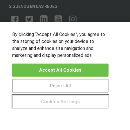
SÍGUENOS EN LAS REDES
OTROS GRUPOS DE INTERES
By clicking “Accept All Cookies”, you agree to
the storing of cookies on your device to
Muro de los idiomas
analyze and enhance site navigation and
Hablemos de empleo
marketing and display personalized ads
Locos por las becas
Accept All Cookies
CENTROS DE FORMACIÓN
Reject All
Publicar cursos
Cookies Settings
USUARIOS
¿Tienes alguna duda?
900 264 357
Aviso legal
Canal ético