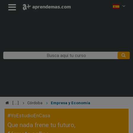
Córdoba
Empresa y Economía
#YoEstudioEnCasa
Que nada frene tu futuro,