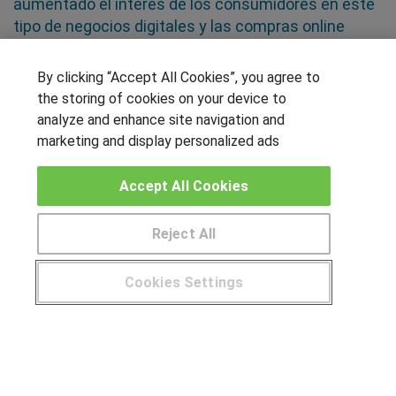
aumentado el interés de los consumidores en este
tipo de negocios digitales y las compras online
SÍGUENOS EN LAS REDES
By clicking “Accept All Cookies”, you agree to
the storing of cookies on your device to
analyze and enhance site navigation and
marketing and display personalized ads
OTROS GRUPOS DE INTERES
Accept All Cookies
Muro de los idiomas
Hablemos de empleo
Reject All
Locos por las becas
Cookies Settings
CENTROS DE FORMACIÓN
¿Tienes alguna duda?
900 264 357
Publicar cursos
USUARIOS